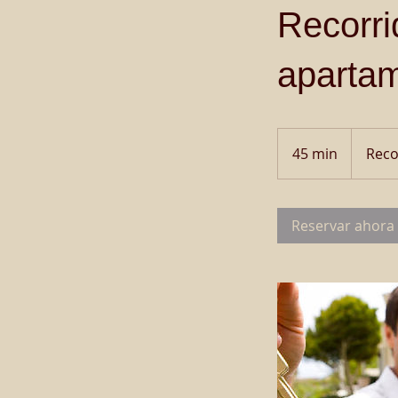
Recorri
aparta
Recorrido
por
45 min
4
Reco
la
comunidad
5
m
Reservar ahora
i
n