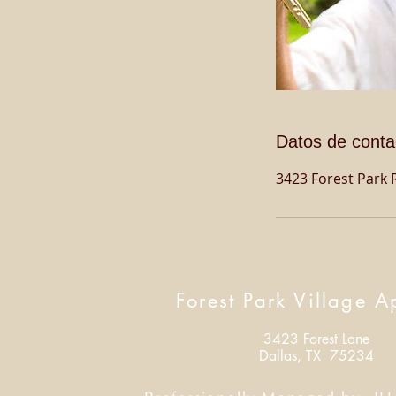
Datos de conta
3423 Forest Park R
Forest Park Village A
3423 Forest Lane
Dallas, TX 75234