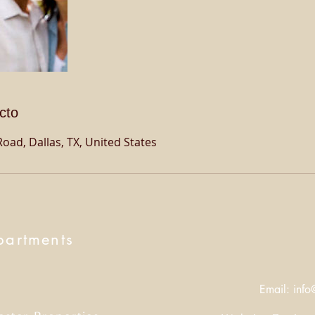
cto
oad, Dallas, TX, United States
partments
Email:
info